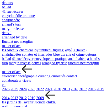
detours
ballad
41 rue lécuyer
encyclopédie pratique
analphabète
a hand’s turn
margin release
deux·l
arranged by date
fluctuat nec mergitur
matter of act
les oiseaux
chemical joy
untitled (figures)
αγρίμι (fauve)
analphabètes
sonates et interludes
blue tits
age of crime
detours
ballad
41 rue lécuyer
encyclopédie pratique
analphabète
a hand’s
turn
margin release
deux·l
arranged by date
fluctuat nec mergitur
matter of act
calendrier
chorégraphie
curating
curiosités
contact
collaborateur·rice·s
en
2026
2025
2024
2023
2022
2021
2020
2019
2018
2017
2016
2015
2014
2013
2012
2010
2009
les jardins de l'avenir
lucinda childs,
nothing personal