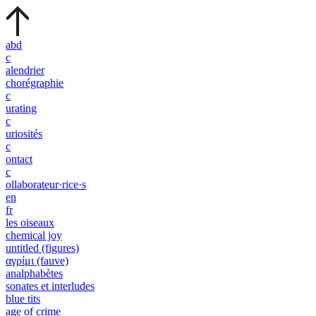
abd
c
alendrier
chorégraphie
c
urating
c
uriosités
c
ontact
c
ollaborateur·rice·s
en
fr
les oiseaux
chemical joy
untitled (figures)
αγρίμι (fauve)
analphabètes
sonates et interludes
blue tits
age of crime