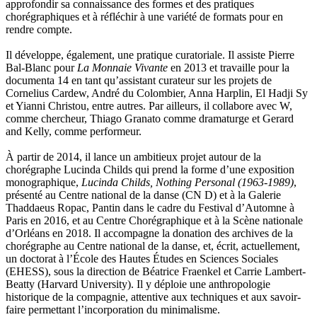
approfondir sa connaissance des formes et des pratiques
chorégraphiques et à réfléchir à une variété de formats pour en
rendre compte.
Il développe, également, une pratique curatoriale. Il assiste Pierre
Bal-Blanc pour
La Monnaie Vivante
en 2013 et travaille pour la
documenta 14 en tant qu’assistant curateur sur les projets de
Cornelius Cardew, André du Colombier, Anna Harplin, El Hadji Sy
et Yianni Christou, entre autres. Par ailleurs, il collabore avec W,
comme chercheur, Thiago Granato comme dramaturge et Gerard
and Kelly, comme performeur.
À partir de 2014, il lance un ambitieux projet autour de la
chorégraphe Lucinda Childs qui prend la forme d’une exposition
monographique,
Lucinda Childs, Nothing Personal (1963-1989)
,
présenté au Centre national de la danse (CN D) et à la Galerie
Thaddaeus Ropac, Pantin dans le cadre du Festival d’Automne à
Paris en 2016, et au Centre Chorégraphique et à la Scène nationale
d’Orléans en 2018. Il accompagne la donation des archives de la
chorégraphe au Centre national de la danse, et, écrit, actuellement,
un doctorat à l’École des Hautes Études en Sciences Sociales
(EHESS), sous la direction de Béatrice Fraenkel et Carrie Lambert-
Beatty (Harvard University). Il y déploie une anthropologie
historique de la compagnie, attentive aux techniques et aux savoir-
faire permettant l’incorporation du minimalisme.