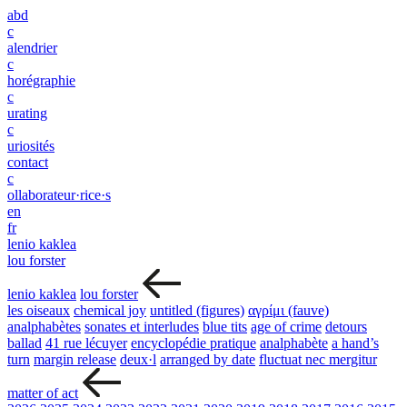
abd
c
alendrier
c
horégraphie
c
urating
c
uriosités
contact
c
ollaborateur·rice·s
en
fr
lenio kaklea
lou forster
lenio kaklea
lou forster
les oiseaux
chemical joy
untitled (figures)
αγρίμι (fauve)
analphabètes
sonates et interludes
blue tits
age of crime
detours
ballad
41 rue lécuyer
encyclopédie pratique
analphabète
a hand’s
turn
margin release
deux·l
arranged by date
fluctuat nec mergitur
matter of act