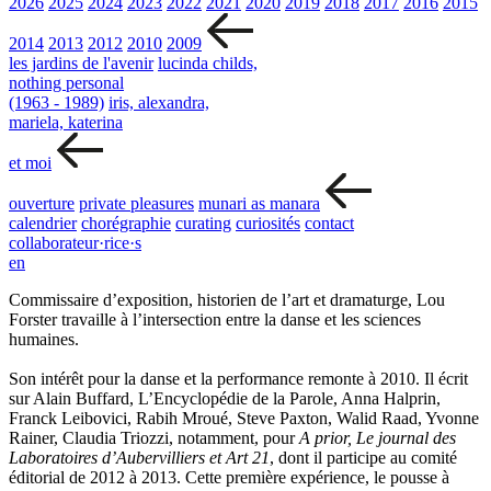
2026
2025
2024
2023
2022
2021
2020
2019
2018
2017
2016
2015
2014
2013
2012
2010
2009
les jardins de l'avenir
lucinda childs,
nothing personal
(1963 - 1989)
iris, alexandra,
mariela, katerina
et moi
ouverture
private pleasures
munari as manara
calendrier
chorégraphie
curating
curiosités
contact
collaborateur·rice·s
en
Commissaire d’exposition, historien de l’art et dramaturge, Lou
Forster travaille à l’intersection entre la danse et les sciences
humaines.
Son intérêt pour la danse et la performance remonte à 2010. Il écrit
sur Alain Buffard, L’Encyclopédie de la Parole, Anna Halprin,
Franck Leibovici, Rabih Mroué, Steve Paxton, Walid Raad, Yvonne
Rainer, Claudia Triozzi, notamment, pour
A prior, Le journal des
Laboratoires d’Aubervilliers et Art 21
, dont il participe au comité
éditorial de 2012 à 2013. Cette première expérience, le pousse à