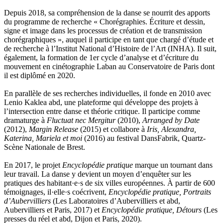
Depuis 2018, sa compréhension de la danse se nourrit des apports
du programme de recherche « Chorégraphies. Écriture et dessin,
signe et image dans les processus de création et de transmission
chorégraphiques », auquel il participe en tant que chargé d’étude et
de recherche à l’Institut National d’Histoire de l’Art (INHA). Il suit,
également, la formation de 1er cycle d’analyse et d’écriture du
mouvement en cinétographie Laban au Conservatoire de Paris dont
il est diplômé en 2020.
En parallèle de ses recherches individuelles, il fonde en 2010 avec
Lenio Kaklea abd, une plateforme qui développe des projets à
l’intersection entre danse et théorie critique. Il participe comme
dramaturge à
Fluctuat nec Mergitur
(2010),
Arranged by Date
(2012),
Margin Release
(2015) et collabore à
Iris, Alexandra,
Katerina, Mariela et moi
(2016) au festival DansFabrik, Quartz-
Scène Nationale de Brest.
En 2017, le projet
Encyclopédie pratique
marque un tournant dans
leur travail. La danse y devient un moyen d’enquêter sur les
pratiques des habitant·e·s de six villes européennes. À partir de 600
témoignages, il·elle·s coécrivent,
Encyclopédie pratique, Portraits
d’Aubervilliers
(Les Laboratoires d’Aubervilliers et abd,
Aubervilliers et Paris, 2017) et
Encyclopédie pratique, Détours
(Les
presses du réel et abd, Dijon et Paris, 2020).