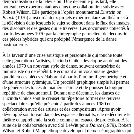
démocratisation de la télévision. Une décennie plus tard, elle
poursuit ces expérimentations dans une collaboration suivie avec
Robert Wilson. Elle participe à l’opéra monumental
Einstein on
Beach
(1976) ainsi qu’à deux projets expérimentaux au théâtre et à
la télévision dans lesquels le sujet se dissout dans le flux des images,
des discours et des gestes qui le traverse. Les documents collectés à
partir des années 1970 par la chorégraphe permettent de découvrir
ces pièces hybrides qui ont précipité l’émergence de la danse
postmoderne.
À la faveur d’une crise artistique et personnelle qui touche toute
cette génération d’artistes, Lucinda Childs développe au début des
années 1970 un nouveau style de danse, souvent caractérisé de
minimaliste ou de répétitif. Recourant à un vocabulaire gestuel
quotidien ces pièces s’élaborent à partir d’un motif géométrique et
d’une structure rythmique. Un procédé graphique simple lui permet
de générer des tracés de manière sérielle et de pousser la logique
répétitive de chaque motif. Durant une décennie, les danses de
Lucinda Childs sont le creuset du répertoire formel des œuvres
spectaculaires qu’elle présente à partir des années 1980 en
collaboration avec des artistes et des compositeurs. Après avoir
développé son travail dans des espaces alternatifs, elle redécouvre le
théâtre et appréhende la scène comme un espace de projection. À la
suite de la collaboration avec Sol LeWitt pour
Dance
(1979), Robert
Wilson et Robert Mapplethorpe développent deux scénographies qui