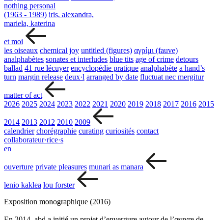
nothing personal
(1963 - 1989)
iris, alexandra,
mariela, katerina
et moi
les oiseaux
chemical joy
untitled (figures)
αγρίμι (fauve)
analphabètes
sonates et interludes
blue tits
age of crime
detours
ballad
41 rue lécuyer
encyclopédie pratique
analphabète
a hand’s
turn
margin release
deux·l
arranged by date
fluctuat nec mergitur
matter of act
2026
2025
2024
2023
2022
2021
2020
2019
2018
2017
2016
2015
2014
2013
2012
2010
2009
calendrier
chorégraphie
curating
curiosités
contact
collaborateur·rice·s
en
ouverture
private pleasures
munari as manara
lenio kaklea
lou forster
Exposition monographique (2016)
En 2014, abd a initié un projet d’envergure autour de l’œuvre de