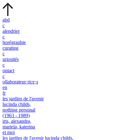
abd
c
alendrier
c
horégraphie
curating
c
uriosités
c
ontact
c
ollaborateur·rice·s
en
fr
les jardins de l'avenir
lucinda childs,
nothing personal
(1963 - 1989)
iris, alexandra,
mariela, katerina
et moi
les jardins de l'avenir
lucinda childs,