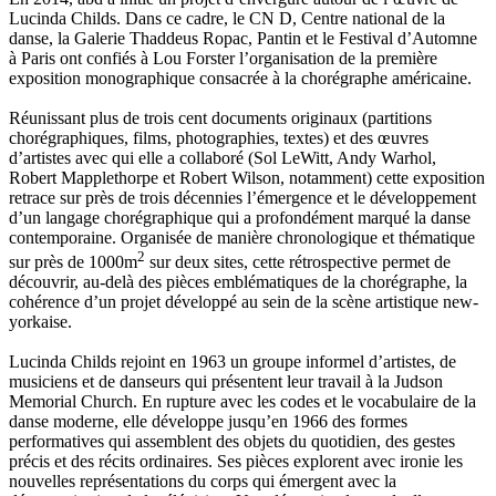
Lucinda Childs. Dans ce cadre, le CN D, Centre national de la
danse, la Galerie Thaddeus Ropac, Pantin et le Festival d’Automne
à Paris ont confiés à Lou Forster l’organisation de la première
exposition monographique consacrée à la chorégraphe américaine.
Réunissant plus de trois cent documents originaux (partitions
chorégraphiques, films, photographies, textes) et des œuvres
d’artistes avec qui elle a collaboré (Sol LeWitt, Andy Warhol,
Robert Mapplethorpe et Robert Wilson, notamment) cette exposition
retrace sur près de trois décennies l’émergence et le développement
d’un langage chorégraphique qui a profondément marqué la danse
contemporaine. Organisée de manière chronologique et thématique
2
sur près de 1000
m
sur deux sites, cette rétrospective permet de
découvrir, au-delà des pièces emblématiques de la chorégraphe, la
cohérence d’un projet développé au sein de la scène artistique new-
yorkaise.
Lucinda Childs rejoint en 1963 un groupe informel d’artistes, de
musiciens et de danseurs qui présentent leur travail à la Judson
Memorial Church. En rupture avec les codes et le vocabulaire de la
danse moderne, elle développe jusqu’en 1966 des formes
performatives qui assemblent des objets du quotidien, des gestes
précis et des récits ordinaires. Ses pièces explorent avec ironie les
nouvelles représentations du corps qui émergent avec la