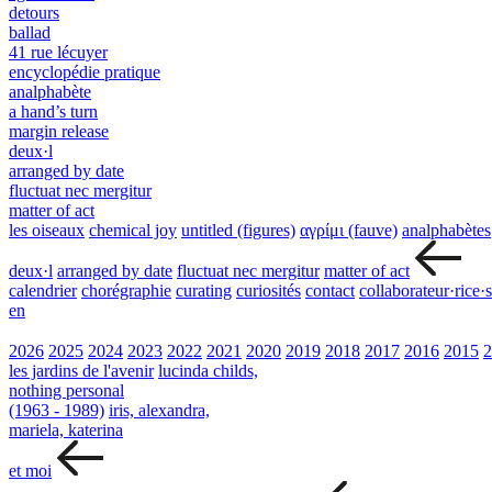
detours
ballad
41 rue lécuyer
encyclopédie pratique
analphabète
a hand’s turn
margin release
deux·l
arranged by date
fluctuat nec mergitur
matter of act
les oiseaux
chemical joy
untitled (figures)
αγρίμι (fauve)
analphabètes
deux·l
arranged by date
fluctuat nec mergitur
matter of act
calendrier
chorégraphie
curating
curiosités
contact
collaborateur·rice·s
en
2026
2025
2024
2023
2022
2021
2020
2019
2018
2017
2016
2015
2
les jardins de l'avenir
lucinda childs,
nothing personal
(1963 - 1989)
iris, alexandra,
mariela, katerina
et moi