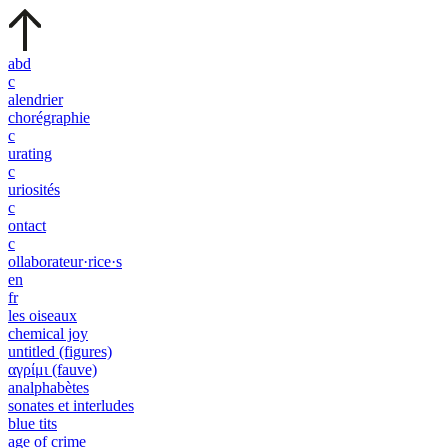
abd
c
alendrier
chorégraphie
c
urating
c
uriosités
c
ontact
c
ollaborateur·rice·s
en
fr
les oiseaux
chemical joy
untitled (figures)
αγρίμι (fauve)
analphabètes
sonates et interludes
blue tits
age of crime