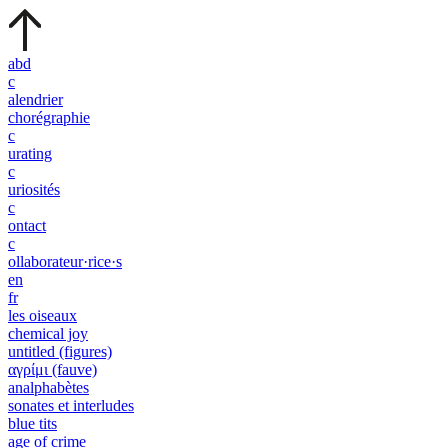
abd
c
alendrier
chorégraphie
c
urating
c
uriosités
c
ontact
c
ollaborateur·rice·s
en
fr
les oiseaux
chemical joy
untitled (figures)
αγρίμι (fauve)
analphabètes
sonates et interludes
blue tits
age of crime