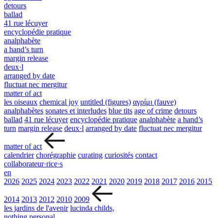
detours
ballad
41 rue lécuyer
encyclopédie pratique
analphabète
a hand’s turn
margin release
deux·l
arranged by date
fluctuat nec mergitur
matter of act
les oiseaux
chemical joy
untitled (figures)
αγρίμι (fauve)
analphabètes
sonates et interludes
blue tits
age of crime
detours
ballad
41 rue lécuyer
encyclopédie pratique
analphabète
a hand’s
turn
margin release
deux·l
arranged by date
fluctuat nec mergitur
matter of act
calendrier
chorégraphie
curating
curiosités
contact
collaborateur·rice·s
en
2026
2025
2024
2023
2022
2021
2020
2019
2018
2017
2016
2015
2014
2013
2012
2010
2009
les jardins de l'avenir
lucinda childs,
nothing personal