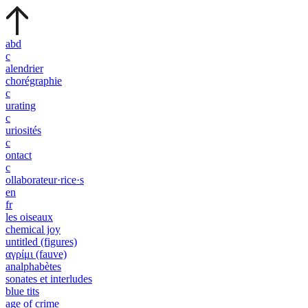
abd
c
alendrier
chorégraphie
c
urating
c
uriosités
c
ontact
c
ollaborateur·rice·s
en
fr
les oiseaux
chemical joy
untitled (figures)
αγρίμι (fauve)
analphabètes
sonates et interludes
blue tits
age of crime