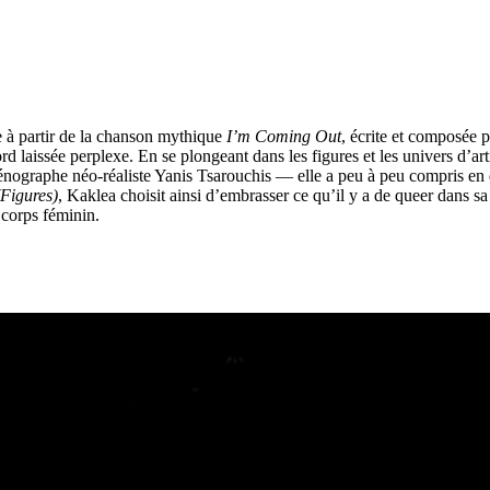
 à partir de la chanson mythique
I’m Coming Out
, écrite et composée 
d laissée perplexe. En se plongeant dans les figures et les univers d’arti
 scénographe néo-réaliste Yanis Tsarouchis — elle a peu à peu compris e
(Figures)
, Kaklea choisit ainsi d’embrasser ce qu’il y a de queer dans sa 
 corps féminin.