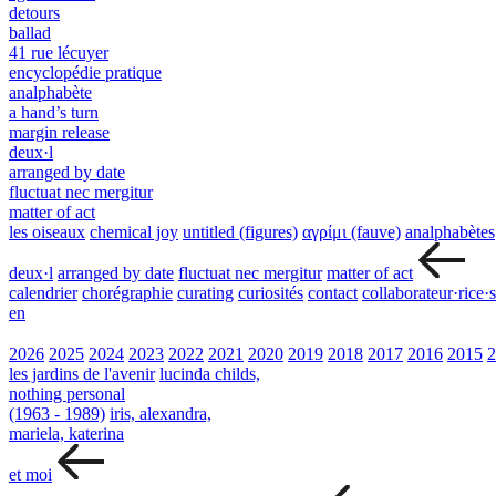
detours
ballad
41 rue lécuyer
encyclopédie pratique
analphabète
a hand’s turn
margin release
deux·l
arranged by date
fluctuat nec mergitur
matter of act
les oiseaux
chemical joy
untitled (figures)
αγρίμι (fauve)
analphabètes
deux·l
arranged by date
fluctuat nec mergitur
matter of act
calendrier
chorégraphie
curating
curiosités
contact
collaborateur·rice·s
en
2026
2025
2024
2023
2022
2021
2020
2019
2018
2017
2016
2015
2
les jardins de l'avenir
lucinda childs,
nothing personal
(1963 - 1989)
iris, alexandra,
mariela, katerina
et moi