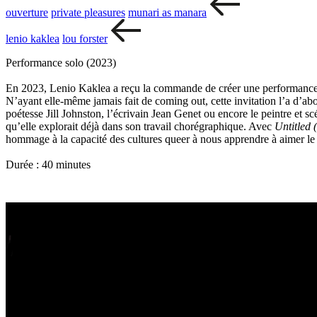
ouverture
private pleasures
munari as manara
lenio kaklea
lou forster
Performance solo (2023)
En 2023, Lenio Kaklea a reçu la commande de créer une performance
N’ayant elle-même jamais fait de coming out, cette invitation l’a d’abor
poétesse Jill Johnston, l’écrivain Jean Genet ou encore le peintre et
qu’elle explorait déjà dans son travail chorégraphique. Avec
Untitled 
hommage à la capacité des cultures queer à nous apprendre à aimer le
Durée : 40 minutes